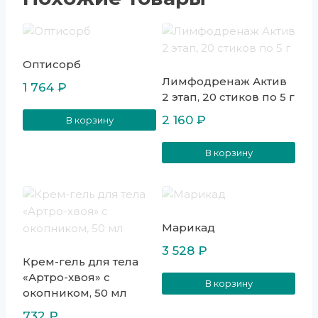
Оптисорб
Лимфодренаж Актив
1 764
₽
2 этап, 20 стиков по 5 г
2 160
₽
В корзину
В корзину
Марикад
3 528
₽
Крем-гель для тела
«Артро-хвоя» с
В корзину
окопником, 50 мл
732
₽