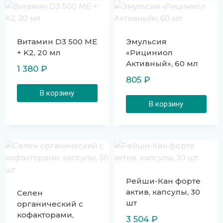
Витамин D3 500 МЕ
Эмульсия
+ K2, 20 мл
«Рициниол
Активный», 60 мл
1 380
₽
805
₽
В корзину
В корзину
Рейши-Кан форте
актив, капсулы, 30
Селен
шт
органический с
кофакторами,
3 504
₽