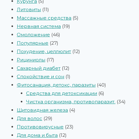
Курунга
5
Литовиты
11
Массажные средства
5
Нервная система
19
Омоложение
46
Популярные
27
Похудение, целлюлит
12
Рициниолы
17
Сахарный диабет
12
Спокойствие и сон
1
Фитосанация, детокс, паразиты
40
Средства для детоксикации
6
Чистка организма, противопаразит.
34
Щитовидная железа
4
Для волос
29
Противовирусные
23
Для дома и быта
12