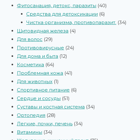
Фитосанация, детокс, паразиты
40
Средства для детоксикации
6
Чистка организма, противопаразит.
34
Щитовидная железа
4
Для волос
29
Противовирусные
24
Для дома и быта
12
Косметика
64
Проблемная кожа
41
Для животных
1
Спортивное питание
6
Сердце и сосуды
51
Суставы и костная система
34
Ортопедия
28
Легкие, почки, печень
34
Витамины
34