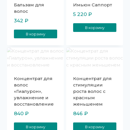
Бальзам для
Имьюн Саппорт
волос
5 220
₽
342
₽
В корзину
В корзину
Концентрат для
Концентрат для
волос
стимуляции
«Гиалурон»,
роста волос с
увлажнение и
красным
восстановление
женьшенем
840
₽
846
₽
В корзину
В корзину