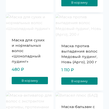
В корзину
Маска для сухих
и нормальных
Маска против
волос
выпадения волос
«Шоколадный
Медовый пудинг,
пудинг»
Новь (Арго), 200 г
480
₽
1 110
₽
В корзину
В корзину
Маска-бальзам с