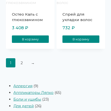
Остео Каль с
Спрей для
глюкозамином
укладки волос
3 408
₽
732
₽
В корзину
В корзину
1
2
→
Аллергия
9
Аппликаторы Ляпко
65
Боли и ушибы
23
Для детей
26