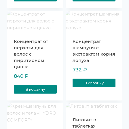
Концентрат от
Концентрат
перхоти для
шампуня с
волос с
экстрактом корня
пиритионом
лопуха
цинка
732
₽
840
₽
В корзину
В корзину
Литовит в
таблетках