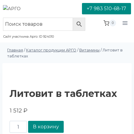
+7 983 510-68-17
0
Сайт участника Арго: ID 924010
Главная
/
Каталог продукции АРГО
/
Витамины
/
Литовит в
таблетках
Литовит в таблетках
1 512
₽
В корзину