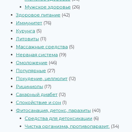
Мужское здоровье
26
Здоровое питание
42
Иммунитет
76
Курунга
5
Литовиты
11
Массажные средства
5
Нервная система
19
Омоложение
46
Популярные
27
Похудение, целлюлит
12
Рициниолы
17
Сахарный диабет
12
Спокойствие и сон
1
Фитосанация, детокс, паразиты
40
Средства для детоксикации
6
Чистка организма, противопаразит.
34