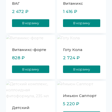
ВАГ
Витамикс
2 472
₽
1 416
₽
В корзину
В корзину
Витамикс-форте
Готу Кола
828
₽
2 724
₽
В корзину
В корзину
Имьюн Саппорт
5 220
₽
Детский