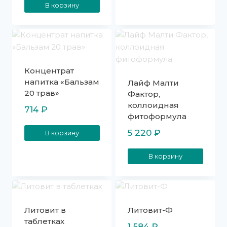
В корзину
Концентрат
напитка «Бальзам
Лайф Малти
20 трав»
Фактор,
коллоидная
714
₽
фитоформула
5 220
₽
В корзину
В корзину
Литовит в
Литовит-Ф
таблетках
1 584
₽