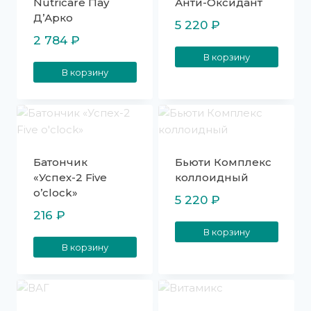
Nutricare Пау
Анти-Оксидант
Д’Арко
5 220
₽
2 784
₽
В корзину
В корзину
Батончик
Бьюти Комплекс
«Успех-2 Five
коллоидный
o’clock»
5 220
₽
216
₽
В корзину
В корзину