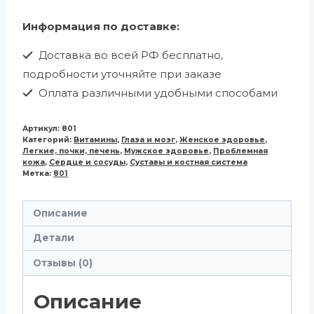
Информация по доставке:
Доставка во всей РФ бесплатно,
подробности уточняйте при заказе
Оплата различными удобными способами
Артикул:
801
Категорий:
Витамины
,
Глаза и мозг
,
Женское здоровье
,
Легкие, почки, печень
,
Мужское здоровье
,
Проблемная
кожа
,
Сердце и сосуды
,
Суставы и костная система
Метка:
801
Описание
Детали
Отзывы (0)
Описание