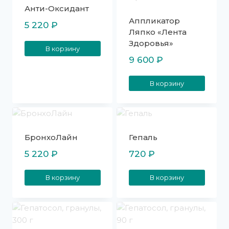
Анти-Оксидант
Аппликатор
5 220
₽
Ляпко «Лента
Здоровья»
В корзину
9 600
₽
В корзину
БронхоЛайн
Гепаль
5 220
₽
720
₽
В корзину
В корзину