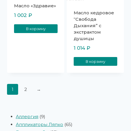
Масло «Здравие»
Масло кедровое
1 002
₽
“Свобода
Дыхания” с
В корзину
экстрактом
душицы
1 014
₽
В корзину
1
2
→
Аллергия
9
Аппликаторы Ляпко
65