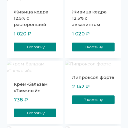
Живица кедра
Живица кедра
12,5% с
12,5% с
расторопшей
эвкалиптом
1 020
₽
1 020
₽
В корзину
В корзину
Липроксол форте
Крем-бальзам
2 142
₽
«Таежный»
738
₽
В корзину
В корзину