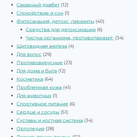
Сахарный диабет
12
Спокойствие и сон
1
Фитосанация, детокс, паразиты
40
Средства для детоксикации
6
Чистка организма, противопаразит.
34
Щитовидная железа
4
Для волос
29
Противовирусные
23
Для дома и быта
12
Косметика
64
Проблемная кожа
41
Для животных
1
Спортивное питание
6
Сердце и сосуды
51
Суставы и костная система
34
Ортопедия
28
Легкие, почки, печень
32