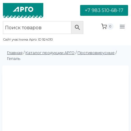
+7 983 510-68-17
0
Сайт участника Арго: ID 924010
Главная
/
Каталог продукции АРГО
/
Противовирусные
/
Гепаль