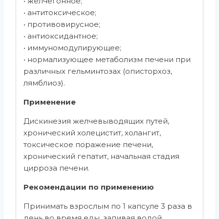
• желчегонное;
• антитоксическое;
• противовирусное;
• антиоксидантное;
• иммуномодулирующее;
• нормализующее метаболизм печени при
различных гельминтозах (описторхоз,
лямблиоз).
Применение
Дискинезия желчевыводящих путей,
хронический холецистит, холангит,
токсическое поражение печени,
хронический гепатит, начальная стадия
цирроза печени.
Рекомендации по применению
Принимать взрослым по 1 капсуле 3 раза в
день во время еды, запивая водой.