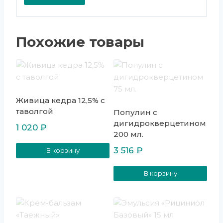
Похожие товары
Живица кедра 12,5% с
таволгой
Популин с
дигидрокверцетином
1 020
₽
200 мл.
3 516
₽
В корзину
В корзину