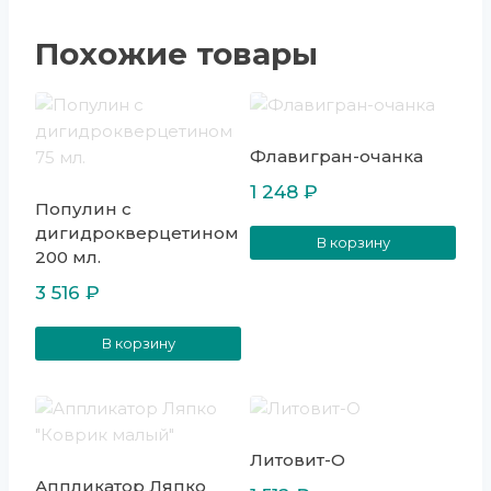
Похожие товары
Флавигран-очанка
1 248
₽
Популин с
дигидрокверцетином
В корзину
200 мл.
3 516
₽
В корзину
Литовит-О
Аппликатор Ляпко