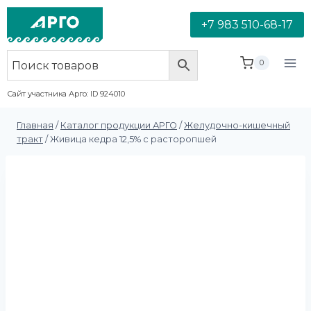
+7 983 510-68-17
0
Сайт участника Арго: ID 924010
Главная
/
Каталог продукции АРГО
/
Желудочно-кишечный
тракт
/
Живица кедра 12,5% с расторопшей