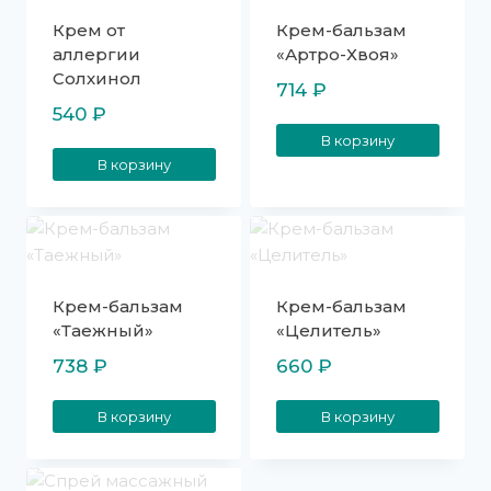
Крем от
Крем-бальзам
аллергии
«Артро-Хвоя»
Солхинол
714
₽
540
₽
В корзину
В корзину
Крем-бальзам
Крем-бальзам
«Таежный»
«Целитель»
738
₽
660
₽
В корзину
В корзину