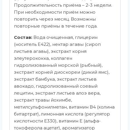
Продолжительность приёма – 2-3 недели.
При необходимости приём можно
повторить через месяц. Возможны
повторные приёмы в течение года.
Состав:
Вода очищенная, глицерин
(носитель Е422), нектар агавы (сироп
листьев агавы), экстракт корня
элеутерококка, коллаген
гидролизованный морской (рыбный),
экстракт корней диоскореи (дикий ямс),
экстракт бамбука, экстракт листьев
авокадо, гидролизованный соевый
лецитин, экстракт листьев алоэ вера,
экстракт травы йохимбе,
метилсульфонилметан, витамин В4 (холина
битартрат), лимонная кислота (регулятор
кислотности Е330), витамин Е (альфа-
токоферола ацетат), ароматизатор