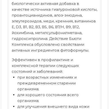
биологически активная добавка в
качестве источника гиалуроновой кислоты,
проантоцианидинов, алоэ-эмодина,
элеутерозидов, меди, кремния, витаминов
Е, D3, В1, В2, В3, В5, В6, В7/Н, В9, В12,
йохимбина, метилсульфонилметана,
гидроксипролина. Действие Бьюти
Комплекса обусловлено свойствами
активных ингредиентов фитоформулы.
Эффективен в профилактике и
комплексной терапии следующих
состояний и заболеваний:
при возрастных изменениях и
преждевременном старении
организма;
для хорошего состояния всего
организма;
для улучшения внешнего вида кожи