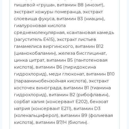
пищевой «груша», витамин В8 (инозит),
экстракт кожуры померанца, экстракт
слоевища фукуса, витамин В3 (ниацин),
гиалуроновая кислота
среднемолекулярная, ксантановая камедь
(загуститель Е415), экстракт листьев
гамамелиса виргинского, витамин В12
(цианокобаламин), железа бисглицинат,
цинка цитрат, витамин В5 (пантотеновая
кислота), витамин В6 (пиридоксина
гидрохлорид), меди глюконат, витамин В10
(парааминобензойная кислота), экстракт
косточек винограда, витамин В1 (тиамина
гидрохлорид), витамин В2 (рибофлавин),
сорбат калия (консервант Е202), бензоат
натрия (консервант Е211), витамин D3
(холекальциферол), витамин В9 (фолиевая
кислота), витамин В7/Н (биотин).