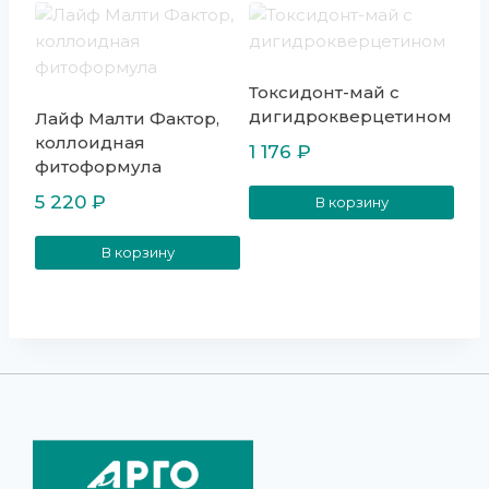
Токсидонт-май с
дигидрокверцетином
Лайф Малти Фактор,
коллоидная
1 176
₽
фитоформула
5 220
₽
В корзину
В корзину