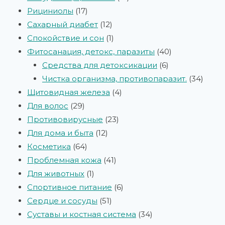
Рициниолы
17
Сахарный диабет
12
Спокойствие и сон
1
Фитосанация, детокс, паразиты
40
Средства для детоксикации
6
Чистка организма, противопаразит.
34
Щитовидная железа
4
Для волос
29
Противовирусные
23
Для дома и быта
12
Косметика
64
Проблемная кожа
41
Для животных
1
Спортивное питание
6
Сердце и сосуды
51
Суставы и костная система
34