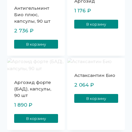
Аргозид
Антигельминт
1 176
₽
Био плюс,
капсулы, 90 шт
В корзину
2 736
₽
В корзину
Астаксантин Био
Аргозид форте
2 064
₽
(БАД), капсулы,
90 шт
В корзину
1 890
₽
В корзину