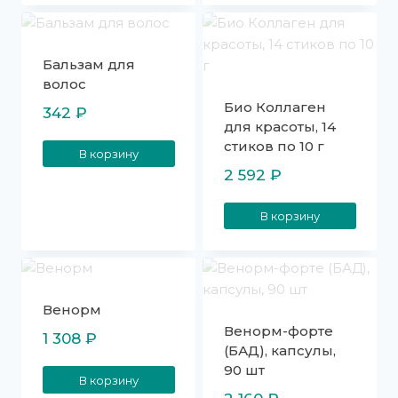
Бальзам для
волос
Био Коллаген
342
₽
для красоты, 14
стиков по 10 г
В корзину
2 592
₽
В корзину
Венорм
Венорм-форте
1 308
₽
(БАД), капсулы,
90 шт
В корзину