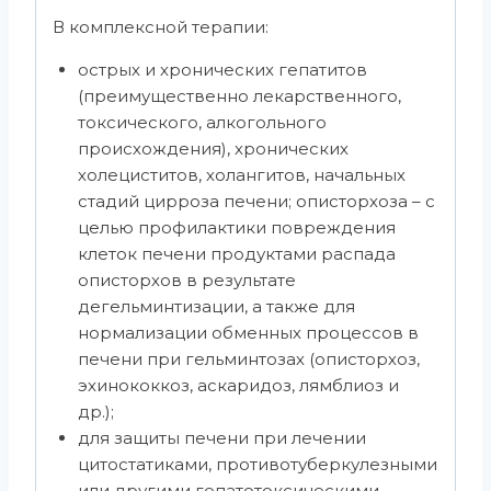
В комплексной терапии:
острых и хронических гепатитов
(преимущественно лекарственного,
токсического, алкогольного
происхождения), хронических
холециститов, холангитов, начальных
стадий цирроза печени; описторхоза – с
целью профилактики повреждения
клеток печени продуктами распада
описторхов в результате
дегельминтизации, а также для
нормализации обменных процессов в
печени при гельминтозах (описторхоз,
эхинококкоз, аскаридоз, лямблиоз и
др.);
для защиты печени при лечении
цитостатиками, противотуберкулезными
или другими гепатотоксическими