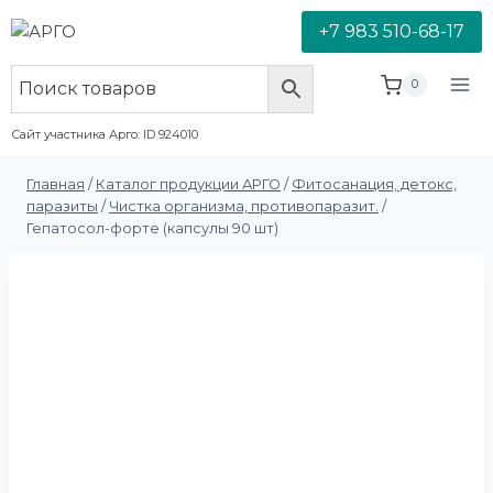
+7 983 510-68-17
0
Сайт участника Арго: ID 924010
Главная
/
Каталог продукции АРГО
/
Фитосанация, детокс,
паразиты
/
Чистка организма, противопаразит.
/
Гепатосол-форте (капсулы 90 шт)