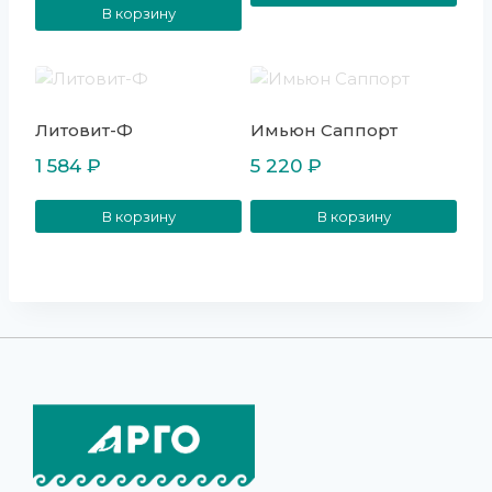
В корзину
Литовит-Ф
Имьюн Саппорт
1 584
₽
5 220
₽
В корзину
В корзину