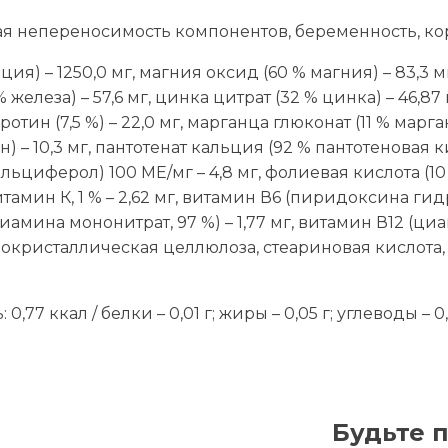
 непереносимость компонентов, беременность, ко
ия) – 1250,0 мг, магния оксид (60 % магния) – 83,3 
5 % железа) – 57,6 мг, цинка цитрат (32 % цинка) – 46,
аротин (7,5 %) – 22,0 мг, марганца глюконат (11 % марга
 – 10,3 мг, пантотенат кальция (92 % пантотеновая кис
альциферол) 100 ME/мг – 4,8 мг, фолиевая кислота (10 
, витамин К, 1 % – 2,62 мг, витамин В6 (пиридоксина ги
иамина мононитрат, 97 %) – 1,77 мг, витамин В12 (циа
кристаллическая целлюлоза, стеариновая кислота,
77 ккал / белки – 0,01 г; жиры – 0,05 г; углеводы – 0,
Будьте 