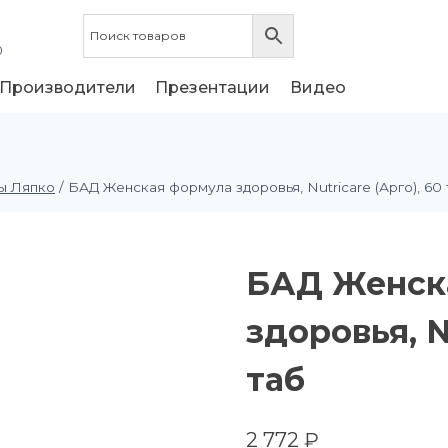
0
Производители
Презентации
Видео
ы Ляпко
/
БАД Женская формула здоровья, Nutricare (Арго), 60 
БАД Женск
здоровья, N
таб
2 772
₽