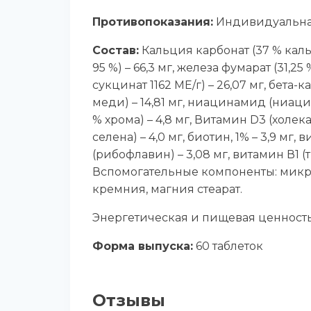
Противопоказания:
Индивидуальная
Состав:
Кальция карбонат (37 % кальц
95 %) – 66,3 мг, железа фумарат (31,2
сукцинат 1162 МЕ/г) – 26,07 мг, бета-к
меди) – 14,81 мг, ниацинамид (ниацин)
% хрома) – 4,8 мг, Витамин D3 (холек
селена) – 4,0 мг, биотин, 1% – 3,9 мг
(рибофлавин) – 3,08 мг, витамин В1 (т
Вспомогательные компоненты: микро
кремния, магния стеарат.
Энергетическая и пищевая ценность: 0,
Форма выпуска:
60 таблеток
Отзывы