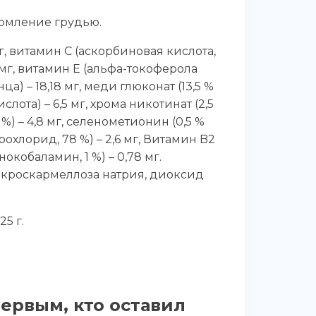
рмление грудью.
мг, витамин С (аскорбиновая кислота,
87 мг, витамин Е (альфа-токоферола
нца) – 18,18 мг, меди глюконат (13,5 %
лота) – 6,5 мг, хрома никотинат (2,5
%) – 4,8 мг, селенометионин (0,5 %
дрохлорид, 78 %) – 2,6 мг, Витамин B2
нокобаламин, 1 %) – 0,78 мг.
 кроскармеллоза натрия, диоксид
25 г.
первым, кто оставил