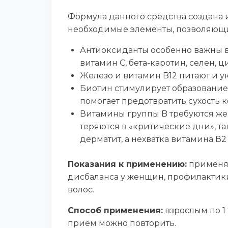
Формула данного средства создана 
необходимые элементы, позволяющи
Антиоксиданты особенно важны в
витамин C, бета-каротин, селен, ц
Железо и витамин B12 питают и у
Биотин стимулирует образование 
помогает предотвратить сухость 
Витамины группы B требуются же
теряются в «критические дни», та
дерматит, а нехватка витамина В2
Показания к применению:
применяе
дисбаланса у женщин, профилактик
волос.
Способ применения:
взрослым по 1
приём можно повторить.