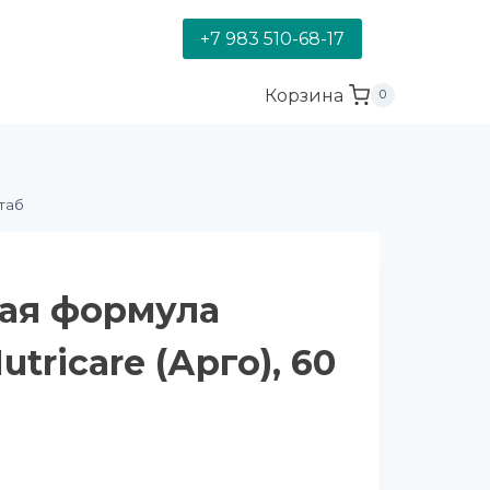
+7 983 510-68-17
Корзина
0
таб
ая формула
utricare (Арго), 60