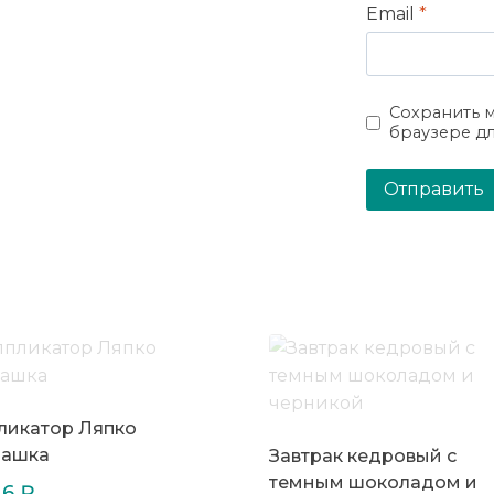
Email
*
Сохранить м
браузере д
ликатор Ляпко
ашка
Завтрак кедровый с
темным шоколадом и
16
₽