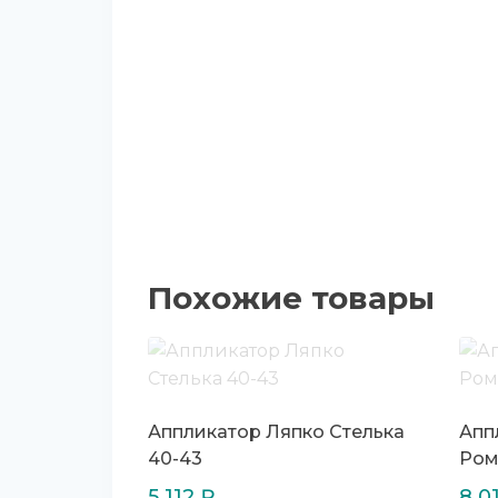
Похожие товары
Аппликатор Ляпко Стелька
Апп
40-43
Ром
5 112
₽
8 0