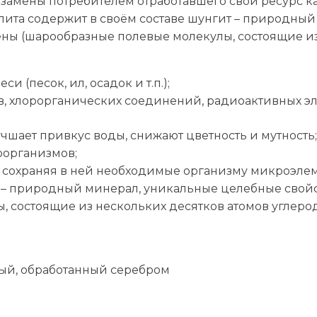
замены потребителем отработавшего свой ресурс к
еолита содержит в своём составе шунгит – природн
ны (шарообразные полевые молекулы, состоящие из
 (песок, ил, осадок и т.п.);
в, хлорорганических соединений, радиоактивных эл
учшает привкус воды, снижают цветность и мутность;
оорганизмов;
мя сохраняя в ней необходимые организму микроэле
т – природный минерал, уникальные целебные свой
 состоящие из нескольких десятков атомов углерод
ный, обработанный серебром