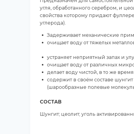
Предназначен для самостоятельной 
угля, обработанного серебром, и ц
свойства которому придают фуллере
углерода).
Задерживает механические примеси
очищает воду от тяжелых металло
устраняет неприятный запах и ул
очищает воду от различных микр
делает воду чистой, в то же вре
содержит в своём составе шунги
(шарообразные полевые молекулы,
СОСТАВ
Шунгит; цеолит; уголь активирован