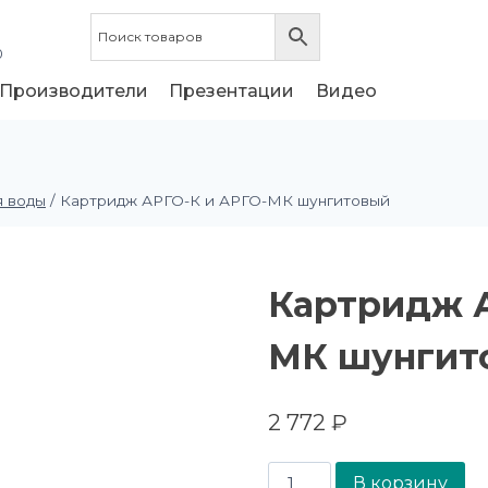
0
Производители
Презентации
Видео
я воды
/
Картридж АРГО-К и АРГО-МК шунгитовый
Картридж А
МК шунгит
2 772
₽
В корзину