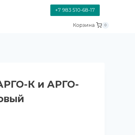
+7 983 510-68-17
Корзина
0
РГО-К и АРГО-
овый