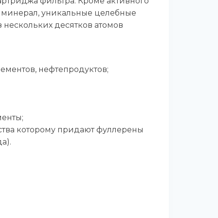
артриджа фильтра. Кроме активного
ый минерал, уникальные целебные
 нескольких десятков атомов
ементов, нефтепродуктов;
менты;
ства которому придают фуллерены
а).