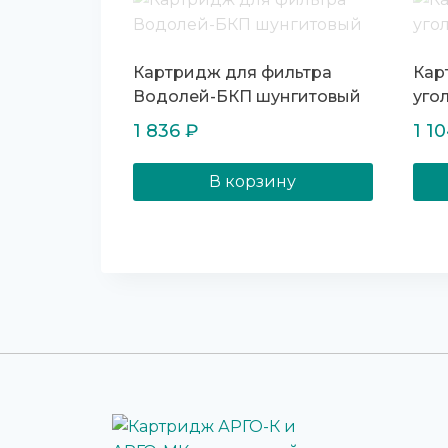
Картридж для фильтра
Кар
Водолей-БКП шунгитовый
уго
1 836
₽
1 1
В корзину