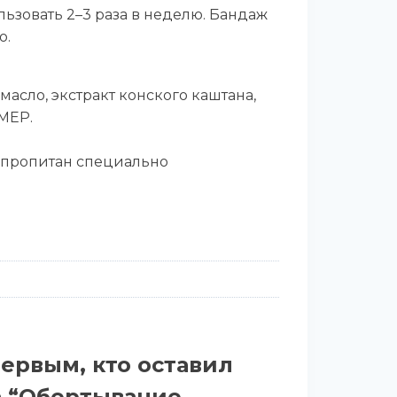
ьзовать 2–3 раза в неделю. Бандаж
ю.
асло, экстракт конского каштана,
 MEP.
й пропитан специально
первым, кто оставил
а “Обертывание