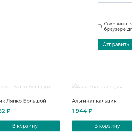
Сохранить м
браузере д
ик Ляпко Большой
Альгинат кальция
32
₽
1 944
₽
В корзину
В корзину