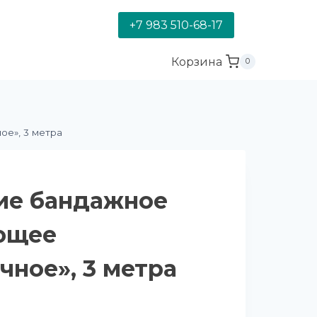
+7 983 510-68-17
Корзина
0
е», 3 метра
ие бандажное
ющее
чное», 3 метра