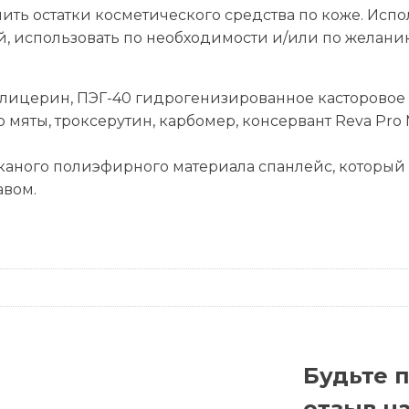
ь остатки косметического средства по коже. Испол
й, использовать по необходимости и/или по желани
лицерин, ПЭГ-40 гидрогенизированное касторовое м
 мяты, троксерутин, карбомер, консервант Reva Pro
тканого полиэфирного материала спанлейс, которы
авом.
Будьте 
отзыв н