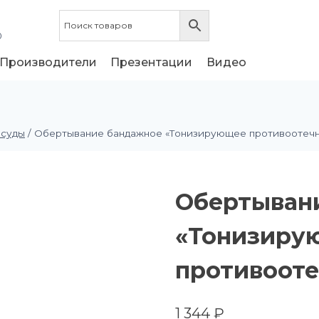
0
Производители
Презентации
Видео
осуды
/
Обертывание бандажное «Тонизирующее противоотечно
Обертыван
«Тонизиру
противооте
1 344
₽