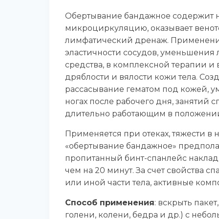
Обертывание бандажное содержит н
микроциркуляцию, оказывает венот
лимфатический дренаж. Применение
эластичности сосудов, уменьшения 
средства, в комплексной терапии и
дряблости и вялости кожи тела. Соз
рассасывание гематом под кожей, ум
ногах после рабочего дня, занятий 
длительно работающим в положени
Применяется при отеках, тяжести в
«обертывание бандажное» предполаг
пропитанный бинт-спанлейс наклады
чем на 20 минут. За счет свойства 
или иной части тела, активные комп
Способ применения
: вскрыть пакет
голени, колени, бедра и др.) с неб