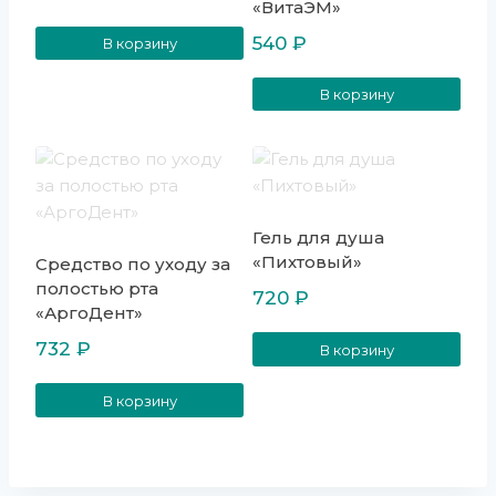
«ВитаЭМ»
540
₽
В корзину
В корзину
Гель для душа
«Пихтовый»
Средство по уходу за
полостью рта
720
₽
«АргоДент»
732
₽
В корзину
В корзину