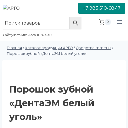
+7 983 510-68-17
0
Сайт участника Арго: ID 924010
Главная
/
Каталог продукции АРГО
/
Средства гигиены
/
Порошок зубной «ДентаЭМ белый уголь»
Порошок зубной
«ДентаЭМ белый
уголь»