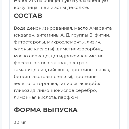
Наносить на очищенную и увлажненную
кожу лица, шеи и зоны декольте.
СОСТАВ
Вода деионизированная, масло Амаранта
(сквален, витамины А, Д, группы В, фитин,
фитостеролы, микроэлементы, лизин,
жирные кислоты), диметилизосорбид,
масло авокадо, дегидроксипальметил
фосфат, октилоктаноат, экстракт
тамаринда индийского, протеины шелка,
бетаин (экстракт свеклы), протеины
зеленого горошка, тапиока, аскорбил
гликозид, лимоннокислое серебро,
лимонная кислота, парфюм.
ФОРМА ВЫПУСКА
30 мл