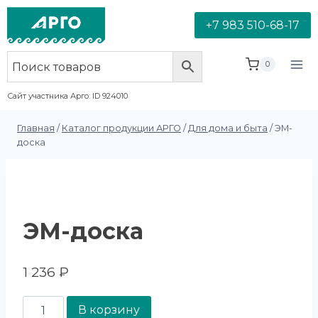
+7 983 510-68-17
0
Сайт участника Арго: ID 924010
Главная
/
Каталог продукции АРГО
/
Для дома и быта
/
ЭМ-
доска
ЭМ-доска
1 236
₽
В корзину