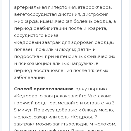
артериальная гипертония, атеросклероз,
вегетососудистая дистония, дистрофия
миокарда, ишемическая болезнь сердца, в
период реабилитации после инфаркта,
сосудистого криза.
«Кедровый завтрак для здоровья сердца»
полезен: пожилым людям; детям и
подросткам; при интенсивных физических
и психоэмоциональных нагрузках, в
период восстановления после тяжелых
заболеваний.
Способ приготовления:
одну порцию
«Кедрового завтрака» залейте ½ стакана
горячей воды, размешайте и оставьте на 3-
5 минут. По вкусу добавьте к блюду масло,
молоко, сахар или соль. «Кедровый
завтрак» можно залить холодным молоком,
йогуртом или кефиром. В этом случае