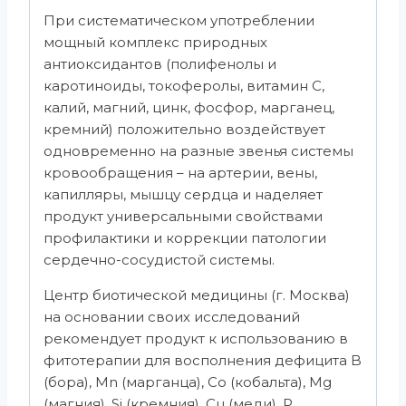
При систематическом употреблении
мощный комплекс природных
антиоксидантов (полифенолы и
каротиноиды, токоферолы, витамин С,
калий, магний, цинк, фосфор, марганец,
кремний) положительно воздействует
одновременно на разные звенья системы
кровообращения – на артерии, вены,
капилляры, мышцу сердца и наделяет
продукт универсальными свойствами
профилактики и коррекции патологии
сердечно-сосудистой системы.
Центр биотической медицины (г. Москва)
на основании своих исследований
рекомендует продукт к использованию в
фитотерапии для восполнения дефицита B
(бора), Mn (марганца), Co (кобальта), Mg
(магния), Si (кремния), Cu (меди), P