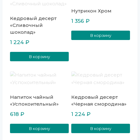
Нутрикон Хром
Кедровый десерт
1 356
₽
«Сливочный
шоколад»
В корзину
1 224
₽
В корзину
Напиток чайный
Кедровый десерт
«Успокоительный»
«Черная смородина»
618
₽
1 224
₽
В корзину
В корзину