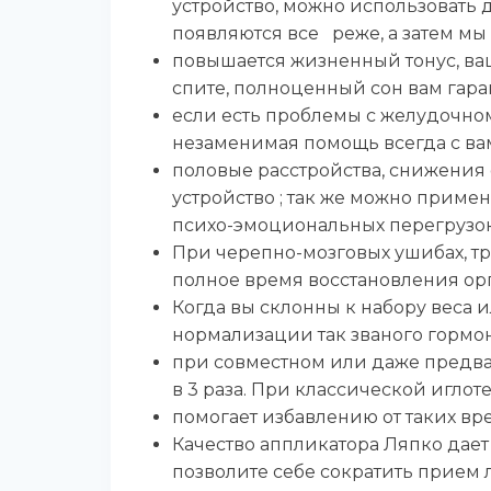
устройство, можно использовать 
появляются все реже, а затем мы
повышается жизненный тонус, ваш
спите, полноценный сон вам гара
если есть проблемы с желудочно
незаменимая помощь всегда с ва
половые расстройства, снижения
устройство ; так же можно приме
психо-эмоциональных перегрузок
При черепно-мозговых ушибах, тр
полное время восстановления ор
Когда вы склонны к набору веса 
нормализации так званого гормон
при совместном или даже предва
в 3 раза. При классической игло
помогает избавлению от таких вр
Качество аппликатора Ляпко дает 
позволите себе сократить прием л