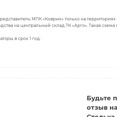
едставитель МПК «Коврик» только на территориях 
ства на центральный склад ТК «Арго». Такая схема
торы в срок 1 год.
Будьте 
отзыв н
Стелька 