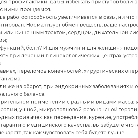
для профилактики, да бы избежать приступов боли 
 с ними прощаемся.
а работоспособность увеличивается в разы, ни что 
нтирован. Нормализует обмен веществ, ваше настро
м или кишечным трактом, сердцем, дыхательной си
ми;
 функций, боли? И для мужчин и для женщин:- по
нять при лечении в гинекологических центрах, устр
;
авмах, переломов конечностей, хирургических опер
ганизма;
или же на оборот, при эндокринных заболеваниях и 
ального баланса.
рительном применении с разными видами массажа, 
терапии, ушной, микроволновой резонансной терапи
едных привычек как переедание, курение, употребл
гарантию медицинского качества, вы забудете что т
екарств, так как чувствовать себя будете лучше.