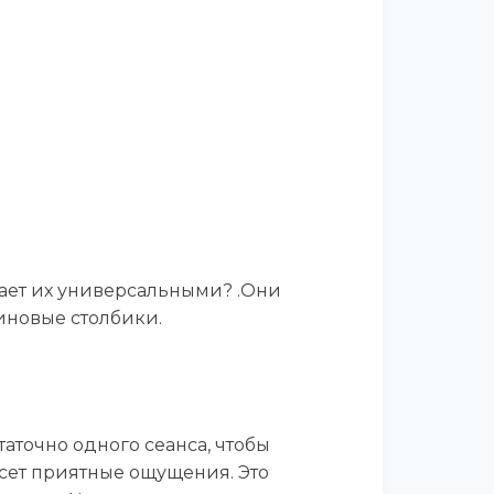
лает их универсальными? .Они
иновые столбики.
таточно одного сеанса, чтобы
есет приятные ощущения. Это