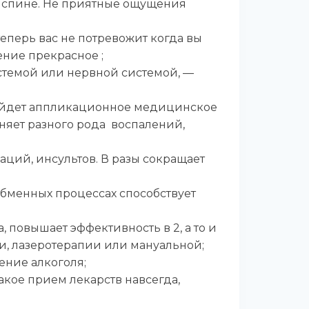
в спине. Не приятные ощущения
теперь вас не потревожит когда вы
ение прекрасное ;
стемой или нервной системой, —
дойдет аппликационное медицинское
аняет разного рода воспалений,
аций, инсультов. В разы сокращает
обменных процессах способствует
повышает эффективность в 2, а то и
и, лазеротерапии или мануальной;
ение алкоголя;
акое прием лекарств навсегда,