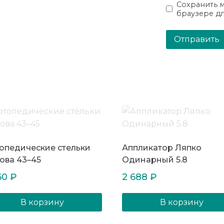
Сохранить м
браузере д
опедические стельки
Аппликатор Ляпко
ова 43–45
Одинарный 5.8
60
₽
2 688
₽
В корзину
В корзину