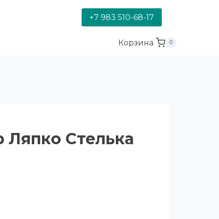
+7 983 510-68-17
Корзина
0
 Ляпко Стелька