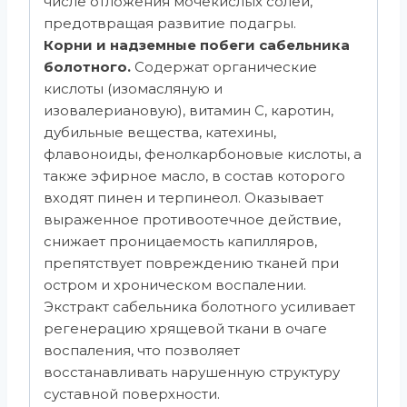
числе отложения мочекислых солей,
предотвращая развитие подагры.
Корни и надземные побеги сабельника
болотного.
Содержат органические
кислоты (изомасляную и
изовалериановую), витамин С, каротин,
дубильные вещества, катехины,
флавоноиды, фенолкарбоновые кислоты, а
также эфирное масло, в состав которого
входят пинен и терпинеол. Оказывает
выраженное противоотечное действие,
снижает проницаемость капилляров,
препятствует повреждению тканей при
остром и хроническом воспалении.
Экстракт сабельника болотного усиливает
регенерацию хрящевой ткани в очаге
воспаления, что позволяет
восстанавливать нарушенную структуру
суставной поверхности.