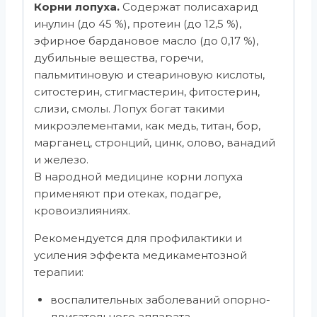
Корни лопуха.
Содержат полисахарид
инулин (до 45 %), протеин (до 12,5 %),
эфирное бардановое масло (до 0,17 %),
дубильные вещества, горечи,
пальмитиновую и стеариновую кислоты,
ситостерин, стигмастерин, фитостерин,
слизи, смолы. Лопух богат такими
микроэлементами, как медь, титан, бор,
марганец, стронций, цинк, олово, ванадий
и железо.
В народной медицине корни лопуха
применяют при отеках, подагре,
кровоизлияниях.
Рекомендуется для профилактики и
усиления эффекта медикаментозной
терапии:
воспалительных заболеваний опорно-
двигательного аппарата