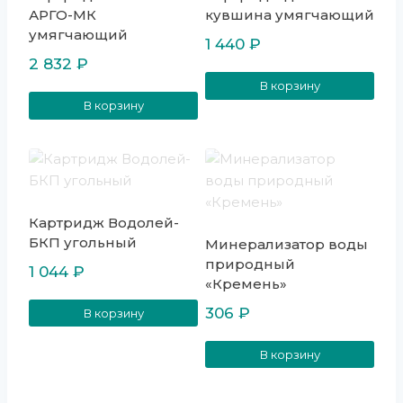
АРГО-МК
кувшина умягчающий
умягчающий
1 440
₽
2 832
₽
В корзину
В корзину
Картридж Водолей-
БКП угольный
Минерализатор воды
природный
1 044
₽
«Кремень»
306
₽
В корзину
В корзину