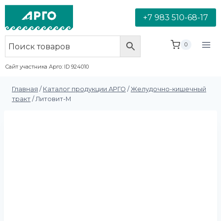
+7 983 510-68-17
0
Сайт участника Арго: ID 924010
Главная
/
Каталог продукции АРГО
/
Желудочно-кишечный
тракт
/
Литовит-М