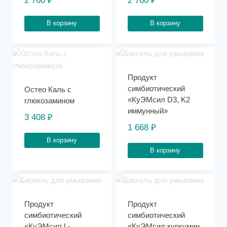
2 760
₽
2 760
₽
В корзину
В корзину
Продукт
симбиотический
Остео Каль с
«КуЭМсил D3, K2
глюкозамином
иммунный»
3 408
₽
1 668
₽
В корзину
В корзину
Продукт
Продукт
симбиотический
симбиотический
«КуЭМсил L-
«КуЭМсил куркумин