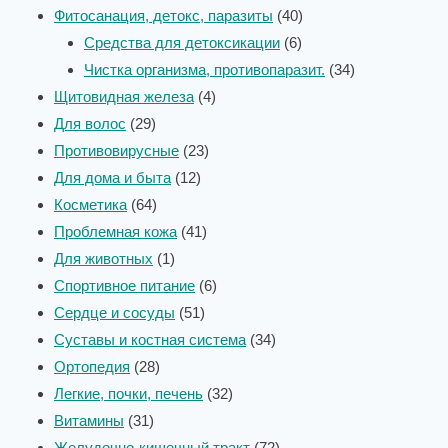
Фитосанация, детокс, паразиты
40
Средства для детоксикации
6
Чистка организма, противопаразит.
34
Щитовидная железа
4
Для волос
29
Противовирусные
23
Для дома и быта
12
Косметика
64
Проблемная кожа
41
Для животных
1
Спортивное питание
6
Сердце и сосуды
51
Суставы и костная система
34
Ортопедия
28
Легкие, почки, печень
32
Витамины
31
Желудочно-кишечный тракт
72