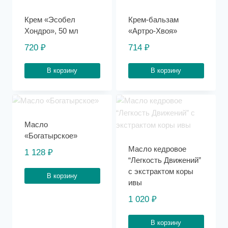
Крем «Эсобел
Крем-бальзам
Хондро», 50 мл
«Артро-Хвоя»
720
₽
714
₽
В корзину
В корзину
Масло
«Богатырское»
Масло кедровое
1 128
₽
“Легкость Движений”
с экстрактом коры
В корзину
ивы
1 020
₽
В корзину