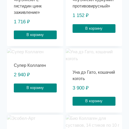
гистидин цинк
противовирусный»
заживление»
1 152
₽
1 716
₽
В корзину
В корзину
Супер Коллаген
Уна дэ Гато, кошачий
2 940
₽
коготь
3 900
₽
В корзину
В корзину